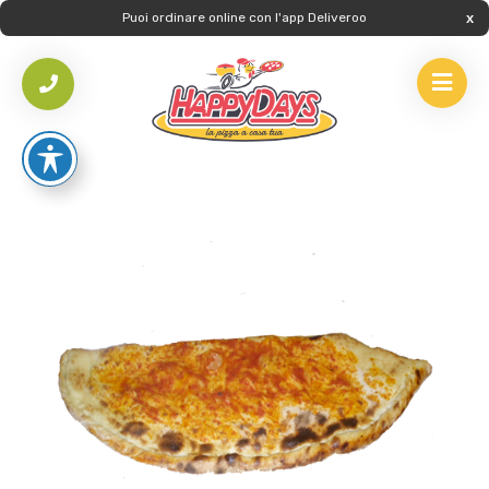
Puoi ordinare online con l'app Deliveroo
HOME
/
PIZZE
/
PIZZE TRADIZIONALI
/
PIZZA CALZONE