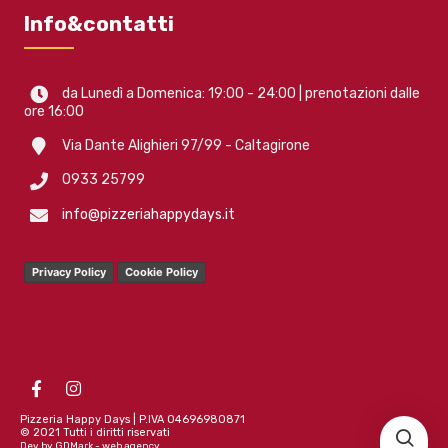
Info&contatti
da Lunedì a Domenica: 19:00 - 24:00 | prenotazioni dalle
ore 16:00
Via Dante Alighieri 97/99 - Caltagirone
0933 25799
info@pizzeriahappydays.it
Privacy Policy
Cookie Policy
Pizzeria Happy Days | P.IVA 04696980871
© 2021 Tutti i diritti riservati
Dev by GDMark - web agency