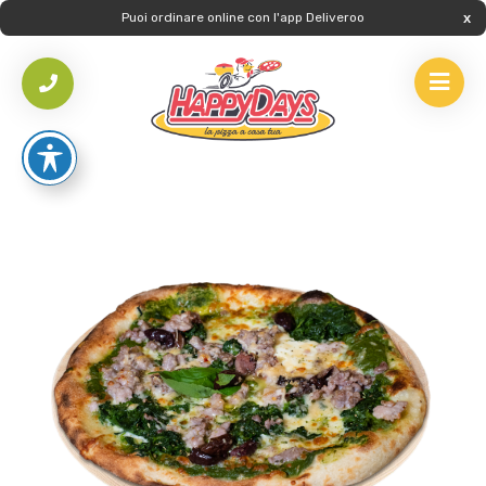
Puoi ordinare online con l'app Deliveroo
HOME
/
PIZZE
/
PIZZE SPECIALI
/
PIZZA BRACCIO DI FERRO