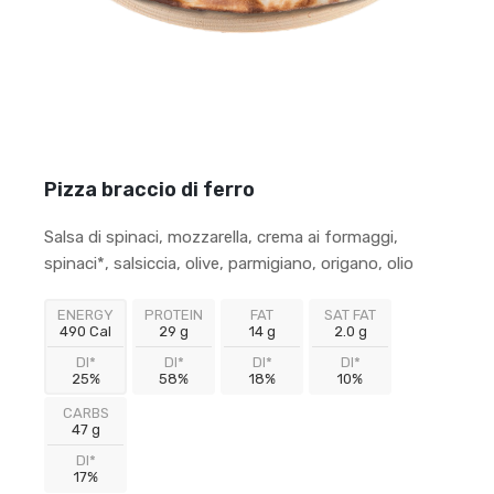
Pizza braccio di ferro
Salsa di spinaci, mozzarella, crema ai formaggi,
spinaci*, salsiccia, olive, parmigiano, origano, olio
ENERGY
PROTEIN
FAT
SAT FAT
490 Cal
29 g
14 g
2.0 g
DI*
DI*
DI*
DI*
25%
58%
18%
10%
CARBS
47 g
DI*
17%